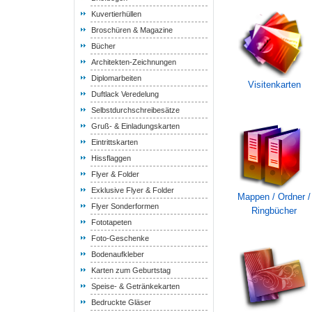
Kuvertierhüllen
Broschüren & Magazine
Bücher
Architekten-Zeichnungen
Diplomarbeiten
Visitenkarten
Duftlack Veredelung
Selbstdurchschreibesätze
Gruß- & Einladungskarten
Eintrittskarten
Hissflaggen
Flyer & Folder
Exklusive Flyer & Folder
Mappen / Ordner /
Flyer Sonderformen
Ringbücher
Fototapeten
Foto-Geschenke
Bodenaufkleber
Karten zum Geburtstag
Speise- & Getränkekarten
Bedruckte Gläser