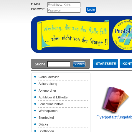
E-Mail
Passwort
STARTSEITE
KONT
Suche
Gebäudefolien
Abiturzeitung
Aktenordner
Aufkleber & Ettiketten
Leuchtkastenfolie
Werbeplanen
Flyer(gefalzt/ungefal
Bierdeckel
Blöcke
Briefbogen