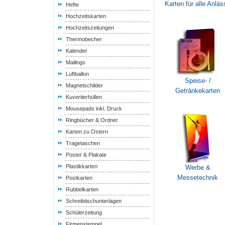
Karten für alle Anläs
Hefte
Hochzeitskarten
Hochzeitszeitungen
Thermobecher
Kalender
Mailings
Luftballon
Speise- /
Magnetschilder
Getränkekarten
Kuvertierhüllen
Mousepads inkl. Druck
Ringbücher & Ordner
Karten zu Ostern
Tragetaschen
Poster & Plakate
Plastikkarten
Werbe &
Messetechnik
Postkarten
Rubbelkarten
Schreibtischunterlagen
Schülerzeitung
Firmenstempel